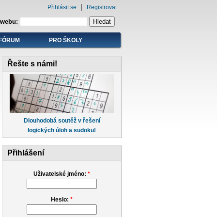
Přihlásit se
Registrovat
 webu:
FÓRUM
PRO ŠKOLY
Řešte s námi!
Dlouhodobá soutěž v řešení
logických úloh a sudoku!
Přihlášení
Uživatelské jméno:
*
Heslo:
*