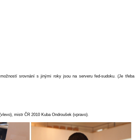
ožností srovnání s jinými roky jsou na serveru fed-sudoku. (Je třeba
(vlevo), mistr ČR 2010 Kuba Ondroušek (vpravo).