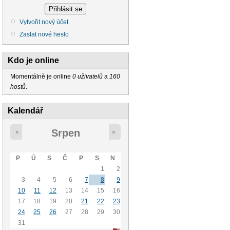
Vytvořit nový účet
Zaslat nové heslo
Kdo je online
Momentálně je online
0 uživatelů
a
160
hostů
.
Kalendář
Srpen
«
»
P
Ú
S
Č
P
S
N
1
2
3
4
5
6
7
8
9
10
11
12
13
14
15
16
17
18
19
20
21
22
23
24
25
26
27
28
29
30
31