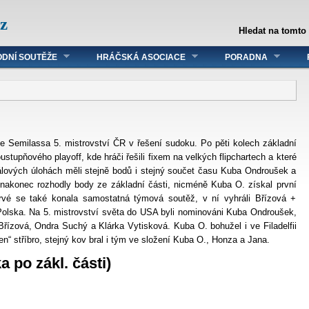
z
Hledat na tomto
DNÍ SOUTĚŽE
HRÁČSKÁ ASOCIACE
PORADNA
le Semilassa 5. mistrovství ČR v řešení sudoku. Po pěti kolech základní
ustupňového playoff, kde hráči řešili fixem na velkých flipchartech a které
nálových úlohách měli stejně bodů i stejný součet času Kuba Ondroušek a
nakonec rozhodly body ze základní části, nicméně Kuba O. získal první
prvé se také konala samostatná týmová soutěž, v ní vyhráli Břízová +
olska. Na 5. mistrovství světa do USA byli nominováni Kuba Ondroušek,
řízová, Ondra Suchý a Klárka Vytisková. Kuba O. bohužel i ve Filadelfii
en“ stříbro, stejný kov bral i tým ve složení Kuba O., Honza a Jana.
a po zákl. části)