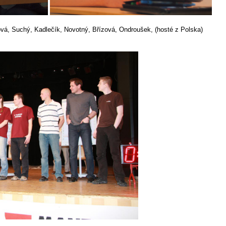
ová, Suchý, Kadlečík, Novotný, Břízová, Ondroušek, (hosté z Polska)