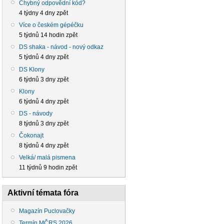
Chybný odpovědní kód?
4 týdny 4 dny zpět
Více o českém gépéčku
5 týdnů 14 hodin zpět
DS shaka - návod - nový odkaz
5 týdnů 4 dny zpět
DS Klony
6 týdnů 3 dny zpět
Klony
6 týdnů 4 dny zpět
DS - návody
8 týdnů 3 dny zpět
Čokonajt
8 týdnů 4 dny zpět
Velká/ malá pismena
11 týdnů 9 hodin zpět
Aktivní témata fóra
Magazín Puclovačky
Termín MČRS 2026