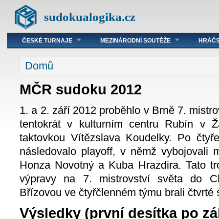
sudokualogika.cz
ČESKÉ TURNAJE
MEZINÁRODNÍ SOUTĚŽE
HRÁČS
Domů
MČR sudoku 2012
1. a 2. září 2012 proběhlo v Brně 7. mistr
tentokrát v kulturním centru Rubín v 
taktovkou Vítězslava Koudelky. Po čtyře
následovalo playoff, v němž vybojovali
Honza Novotný a Kuba Hrazdira. Tato troj
výpravy na 7. mistrovství světa do C
Břízovou ve čtyřčlenném týmu brali čtvrté s
Výsledky (první desítka po zák