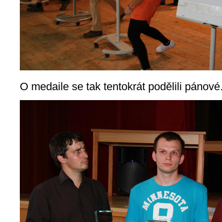
O medaile se tak tentokrát podělili pánové