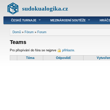
sudokualogika.cz
ČESKÉ TURNAJE
MEZINÁRODNÍ SOUTĚŽE
HRÁČS
Domů
»
Fórum
»
Forum
Teams
Pro přispívání do fóra se nejprve
přihlaste
.
Téma
Odpovědí
Vytvoře