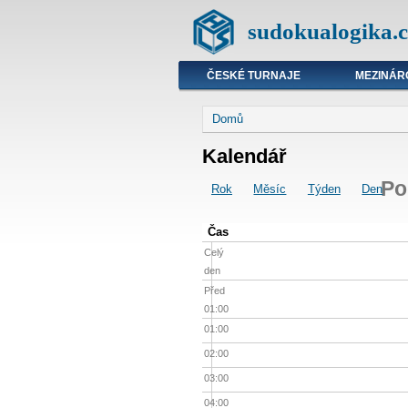
sudokualogika.c
ČESKÉ TURNAJE
MEZINÁR
Domů
Kalendář
Po
Rok
Měsíc
Týden
Den
Čas
Celý
den
Před
01:00
01:00
02:00
03:00
04:00