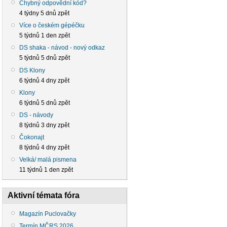
Chybný odpovědní kód?
4 týdny 5 dnů zpět
Více o českém gépéčku
5 týdnů 1 den zpět
DS shaka - návod - nový odkaz
5 týdnů 5 dnů zpět
DS Klony
6 týdnů 4 dny zpět
Klony
6 týdnů 5 dnů zpět
DS - návody
8 týdnů 3 dny zpět
Čokonajt
8 týdnů 4 dny zpět
Velká/ malá pismena
11 týdnů 1 den zpět
Aktivní témata fóra
Magazín Puclovačky
Termín MČRS 2026