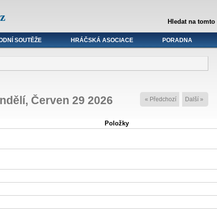
z
Hledat na tomto
ODNÍ SOUTĚŽE
HRÁČSKÁ ASOCIACE
PORADNA
ndělí, Červen 29 2026
« Předchozí
Další »
Položky