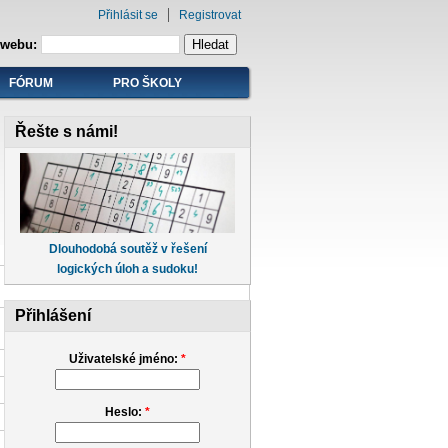
Přihlásit se
Registrovat
 webu:
FÓRUM
PRO ŠKOLY
Řešte s námi!
Dlouhodobá soutěž v řešení
logických úloh a sudoku!
Přihlášení
Uživatelské jméno:
*
Heslo:
*