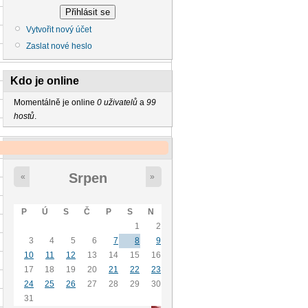
Vytvořit nový účet
Zaslat nové heslo
Kdo je online
Momentálně je online
0 uživatelů
a
99
hostů
.
Kalendář
Srpen
«
»
P
Ú
S
Č
P
S
N
1
2
3
4
5
6
7
8
9
10
11
12
13
14
15
16
17
18
19
20
21
22
23
24
25
26
27
28
29
30
31