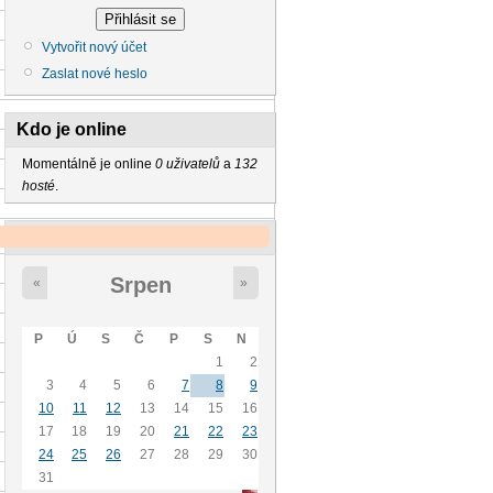
Vytvořit nový účet
Zaslat nové heslo
Kdo je online
Momentálně je online
0 uživatelů
a
132
hosté
.
Kalendář
Srpen
«
»
P
Ú
S
Č
P
S
N
1
2
3
4
5
6
7
8
9
10
11
12
13
14
15
16
17
18
19
20
21
22
23
24
25
26
27
28
29
30
31