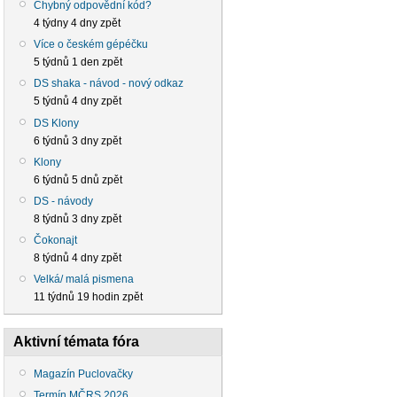
Chybný odpovědní kód?
4 týdny 4 dny zpět
Více o českém gépéčku
5 týdnů 1 den zpět
DS shaka - návod - nový odkaz
5 týdnů 4 dny zpět
DS Klony
6 týdnů 3 dny zpět
Klony
6 týdnů 5 dnů zpět
DS - návody
8 týdnů 3 dny zpět
Čokonajt
8 týdnů 4 dny zpět
Velká/ malá pismena
11 týdnů 19 hodin zpět
Aktivní témata fóra
Magazín Puclovačky
Termín MČRS 2026