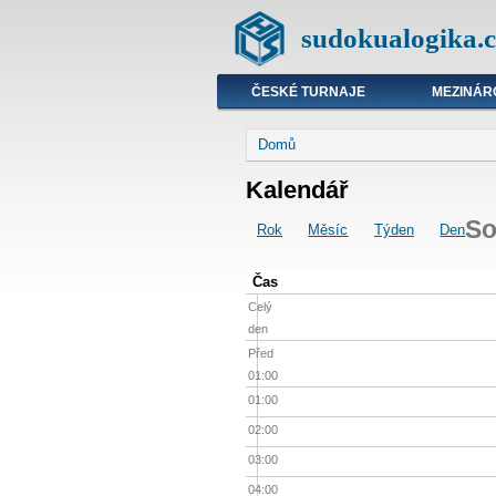
sudokualogika.c
ČESKÉ TURNAJE
MEZINÁR
Domů
Kalendář
So
Rok
Měsíc
Týden
Den
Čas
Celý
den
Před
01:00
01:00
02:00
03:00
04:00