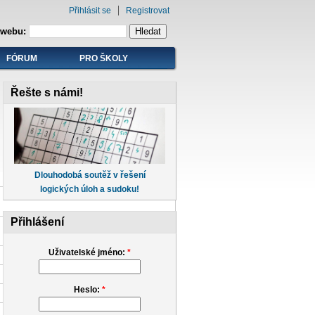
Přihlásit se
Registrovat
 webu:
FÓRUM
PRO ŠKOLY
Řešte s námi!
Dlouhodobá soutěž v řešení
logických úloh a sudoku!
Přihlášení
Uživatelské jméno:
*
Heslo:
*