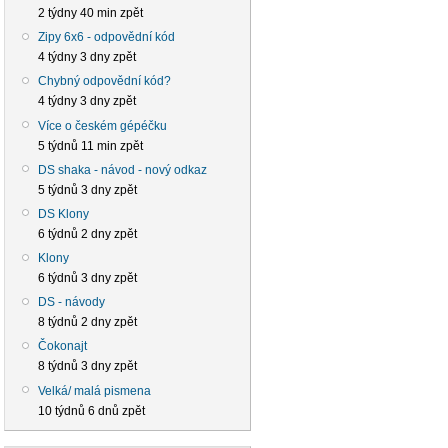
2 týdny 40 min zpět
Zipy 6x6 - odpovědní kód
4 týdny 3 dny zpět
Chybný odpovědní kód?
4 týdny 3 dny zpět
Více o českém gépéčku
5 týdnů 11 min zpět
DS shaka - návod - nový odkaz
5 týdnů 3 dny zpět
DS Klony
6 týdnů 2 dny zpět
Klony
6 týdnů 3 dny zpět
DS - návody
8 týdnů 2 dny zpět
Čokonajt
8 týdnů 3 dny zpět
Velká/ malá pismena
10 týdnů 6 dnů zpět