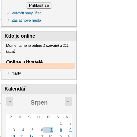
Vytvořit nový účet
Zaslat nové heslo
Kdo je online
Momentálně je online
1 uživatel
a
111
hostů
.
Online uživatelé
marty
Kalendář
Srpen
«
»
P
Ú
S
Č
P
S
N
1
2
3
4
5
6
7
8
9
10
11
12
13
14
15
16