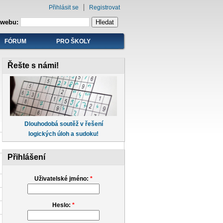
Přihlásit se
Registrovat
 webu:
FÓRUM
PRO ŠKOLY
Řešte s námi!
Dlouhodobá soutěž v řešení
logických úloh a sudoku!
Přihlášení
Uživatelské jméno:
*
Heslo:
*