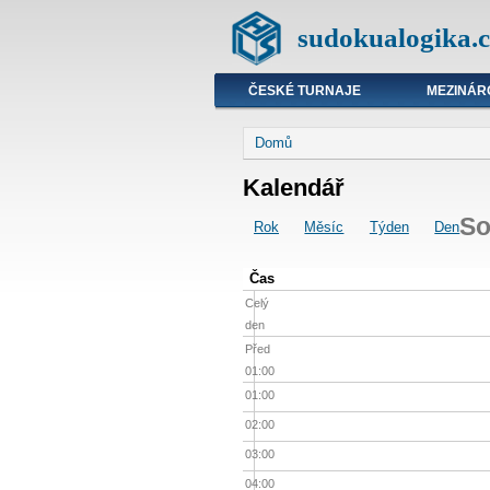
sudokualogika.c
ČESKÉ TURNAJE
MEZINÁR
Domů
Kalendář
So
Rok
Měsíc
Týden
Den
Čas
Celý
den
Před
01:00
01:00
02:00
03:00
04:00