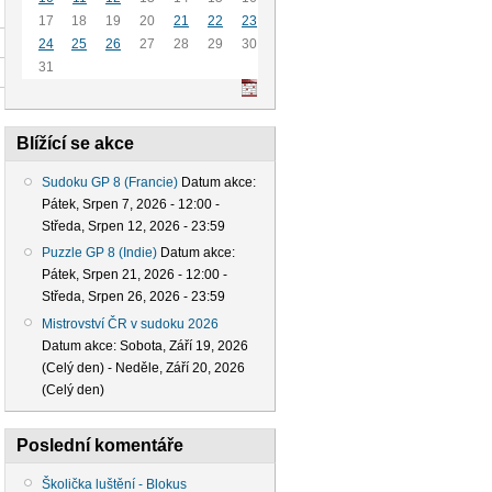
17
18
19
20
21
22
23
24
25
26
27
28
29
30
31
Blížící se akce
Sudoku GP 8 (Francie)
Datum akce:
Pátek, Srpen 7, 2026 - 12:00
-
Středa, Srpen 12, 2026 - 23:59
Puzzle GP 8 (Indie)
Datum akce:
Pátek, Srpen 21, 2026 - 12:00
-
Středa, Srpen 26, 2026 - 23:59
Mistrovství ČR v sudoku 2026
Datum akce:
Sobota, Září 19, 2026
(Celý den)
-
Neděle, Září 20, 2026
(Celý den)
Poslední komentáře
Školička luštění - Blokus