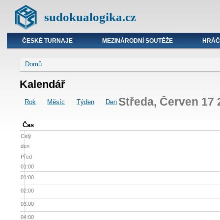
sudokualogika.cz
ČESKÉ TURNAJE
MEZINÁRODNÍ SOUTĚŽE
HRÁČ
Domů
Kalendář
Středa, Červen 17
Rok
Měsíc
Týden
Den
Čas
Celý
den
Před
01:00
01:00
02:00
03:00
04:00