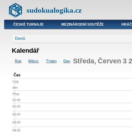
sudokualogika.cz
ČESKÉ TURNAJE
MEZINÁRODNÍ SOUTĚŽE
HRÁČ
Domů
Kalendář
Středa, Červen 3 
Rok
Měsíc
Týden
Den
Čas
Celý
den
Před
01:00
01:00
02:00
03:00
04:00