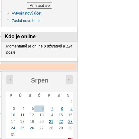
Vytvořit nový účet
Zaslat nové heslo
Kdo je online
Momentálně je online
0 uživatelů
a
124
hosté
.
Kalendář
Srpen
«
»
P
Ú
S
Č
P
S
N
1
2
3
4
5
6
7
8
9
10
11
12
13
14
15
16
17
18
19
20
21
22
23
24
25
26
27
28
29
30
31