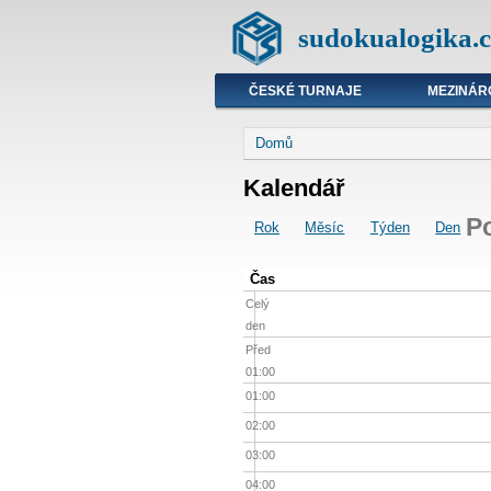
sudokualogika.c
ČESKÉ TURNAJE
MEZINÁR
Domů
Kalendář
Po
Rok
Měsíc
Týden
Den
Čas
Celý
den
Před
01:00
01:00
02:00
03:00
04:00