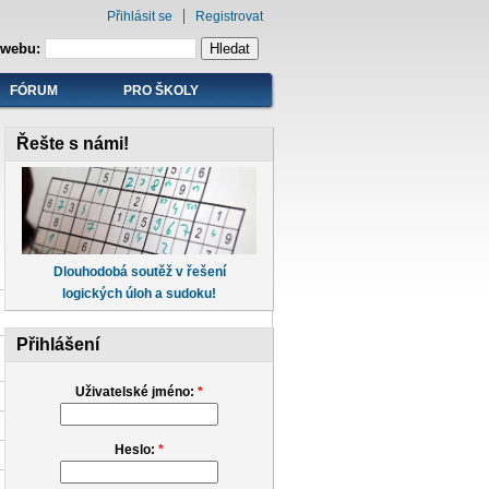
Přihlásit se
Registrovat
 webu:
FÓRUM
PRO ŠKOLY
Řešte s námi!
Dlouhodobá soutěž v řešení
logických úloh a sudoku!
Přihlášení
Uživatelské jméno:
*
Heslo:
*