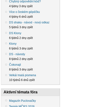
Chybný odpovědní kód?
4 týdny 3 dny zpět
Více o českém gépéčku
4 týdny 6 dnů zpět
DS shaka - návod - nový odkaz
5 týdnů 3 dny zpět
DS Klony
6 týdnů 2 dny zpět
Klony
6 týdnů 3 dny zpět
DS - návody
8 týdnů 2 dny zpět
Čokonajt
8 týdnů 3 dny zpět
Velká/ malá pismena
10 týdnů 6 dnů zpět
Aktivní témata fóra
Magazín Puclovačky
Termín MČRS 2026