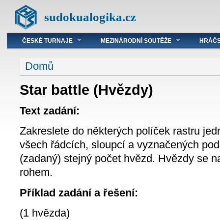
sudokualogika.cz
ČESKÉ TURNAJE
MEZINÁRODNÍ SOUTĚŽE
HRÁČS
Domů
Star battle (Hvězdy)
Text zadání:
Zakreslete do některých políček rastru je
všech řádcích, sloupcí a vyznačených pod
(zadaný) stejný počet hvězd. Hvězdy se na
rohem.
Příklad zadání a řešení:
(1 hvězda)