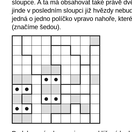
sloupce. A ta má obsahovat také právě dvě
jinde v posledním sloupci již hvězdy neb
jedná o jedno políčko vpravo nahoře, kter
(značíme šedou).