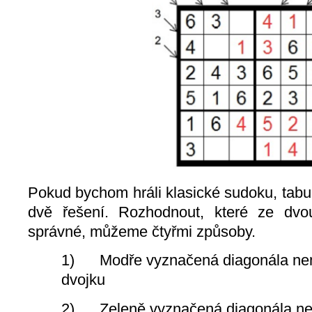
Pokud bychom hráli klasické sudoku, tabu
dvě řešení. Rozhodnout, které ze dvo
správné, můžeme čtyřmi způsoby.
1) Modře vyznačená diagonála nem
dvojku
2) Zeleně vyznačená diagonála nes