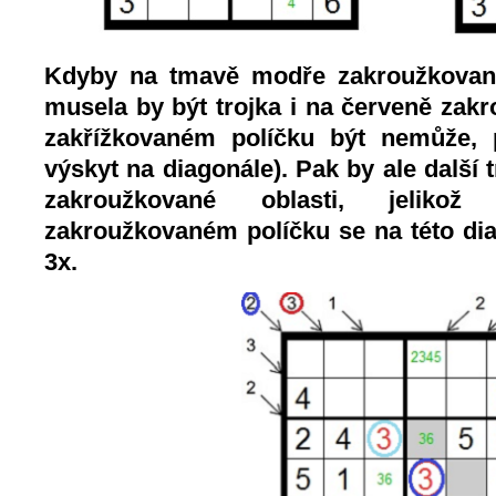
Kdyby na tmavě modře zakroužkované
musela by být trojka i na červeně zak
zakřížkovaném políčku být nemůže, p
výskyt na diagonále). Pak by ale další 
zakroužkované oblasti, jeliko
zakroužkovaném políčku se na této di
3x.