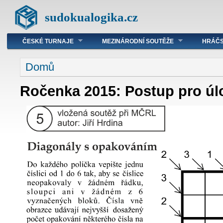
sudokualogika.cz
ČESKÉ TURNAJE
MEZINÁRODNÍ SOUTĚŽE
HRÁČS
Domů
Ročenka 2015: Postup pro úl