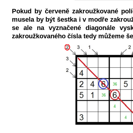
Pokud by červeně zakroužkované polí
musela by být šestka i v modře zakrou
se ale na vyznačené diagonále vysk
zakroužkovaného čísla tedy můžeme šes