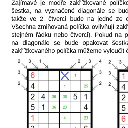
Zajímavé je modře zakřížkované políčko
šestka, na vyznačené diagonále se bud
takže ve 2. čtverci bude na jedné ze 
Všechna zmiňovaná políčka ovlivňují zakř
stejném řádku nebo čtverci). Pokud na p
na diagonále se bude opakovat šestk
zakřížkovaného políčka můžeme vyloučit č