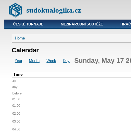
sudokualogika.cz
ČESKÉ TURNAJE
MEZINÁRODNÍ SOUTĚŽE
HRÁČ
Home
Calendar
Sunday, May 17 2
Year
Month
Week
Day
Time
All
day
Before
01:00
01:00
02:00
03:00
04:00