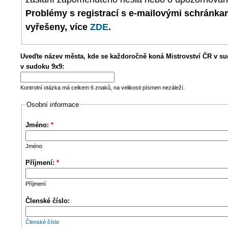
Problémy s registrací s e-mailovými schránk
vyřešeny, více
ZDE
.
Uveďte název města, kde se každoročně koná Mistrovství ČR v su
v sudoku 9x9:
Kontrolní otázka má celkem 6 znaků, na velikosti písmen nezáleží.
Osobní informace
Jméno:
*
Jméno
Příjmení:
*
Příjmení
Členské číslo:
Členské číslo