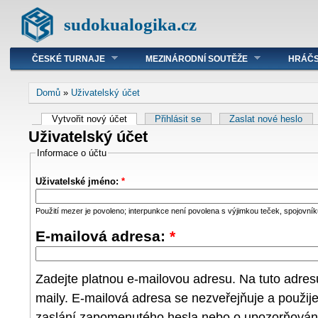
sudokualogika.cz
ČESKÉ TURNAJE
MEZINÁRODNÍ SOUTĚŽE
HRÁČS
Domů
»
Uživatelský účet
Vytvořit nový účet
Přihlásit se
Zaslat nové heslo
Uživatelský účet
Informace o účtu
Uživatelské jméno:
*
Použití mezer je povoleno; interpunkce není povolena s výjimkou teček, spojovníků
E-mailová adresa:
*
Zadejte platnou e-mailovou adresu. Na tuto adre
maily. E-mailová adresa se nezveřejňuje a použij
zaslání zapomenutého hesla nebo o upozorňování