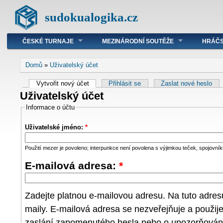
sudokualogika.cz
ČESKÉ TURNAJE
MEZINÁRODNÍ SOUTĚŽE
HRÁČS
Domů
»
Uživatelský účet
Vytvořit nový účet
Přihlásit se
Zaslat nové heslo
Uživatelský účet
Informace o účtu
Uživatelské jméno:
*
Použití mezer je povoleno; interpunkce není povolena s výjimkou teček, spojovníků
E-mailová adresa:
*
Zadejte platnou e-mailovou adresu. Na tuto adre
maily. E-mailová adresa se nezveřejňuje a použij
zaslání zapomenutého hesla nebo o upozorňování