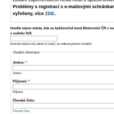
Problémy s registrací s e-mailovými schránk
vyřešeny, více
ZDE
.
Uveďte název města, kde se každoročně koná Mistrovství ČR v su
v sudoku 9x9:
Kontrolní otázka má celkem 6 znaků, na velikosti písmen nezáleží.
Osobní informace
Jméno:
*
Jméno
Příjmení:
*
Příjmení
Členské číslo:
Členské číslo