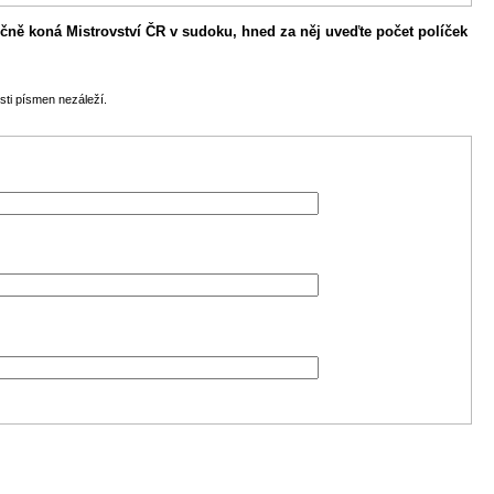
čně koná Mistrovství ČR v sudoku, hned za něj uveďte počet políček
sti písmen nezáleží.