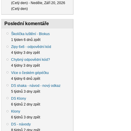
(Celý den)
-
Neděle, Září 20, 2026
(Celý den)
Poslední komentáře
Školička luštění - Blokus
1 týden 6 dnů zpět
Zipy 6x6 - odpovědní kód
4 týdny 3 dny zpět
Chybný odpovědní kód?
4 týdny 3 dny zpět
Více o českém gépéčku
4 týdny 6 dnů zpět
DS shaka - návod - nový odkaz
5 týdnů 3 dny zpět
DS Klony
6 týdnů 2 dny zpět
Klony
6 týdnů 3 dny zpět
DS - návody
8 týdnů 2 dny zpět