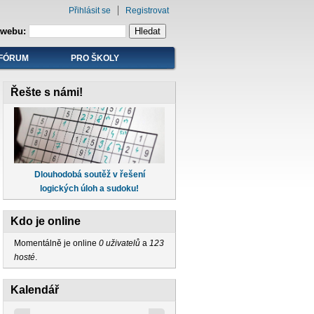
Přihlásit se
Registrovat
 webu:
FÓRUM
PRO ŠKOLY
Řešte s námi!
Dlouhodobá soutěž v řešení
logických úloh a sudoku!
Kdo je online
Momentálně je online
0 uživatelů
a
123
hosté
.
Kalendář