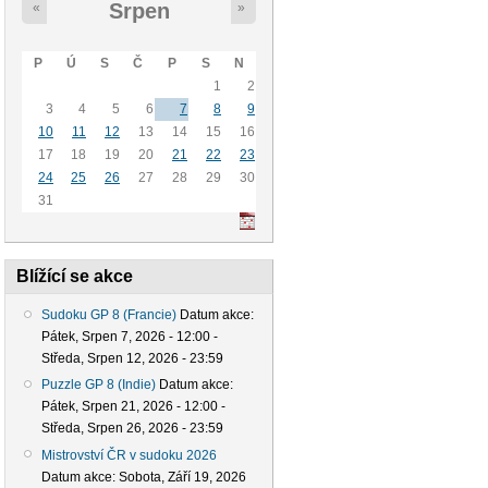
Srpen
«
»
P
Ú
S
Č
P
S
N
1
2
3
4
5
6
7
8
9
10
11
12
13
14
15
16
17
18
19
20
21
22
23
24
25
26
27
28
29
30
31
Blížící se akce
Sudoku GP 8 (Francie)
Datum akce:
Pátek, Srpen 7, 2026 - 12:00
-
Středa, Srpen 12, 2026 - 23:59
Puzzle GP 8 (Indie)
Datum akce:
Pátek, Srpen 21, 2026 - 12:00
-
Středa, Srpen 26, 2026 - 23:59
Mistrovství ČR v sudoku 2026
Datum akce:
Sobota, Září 19, 2026