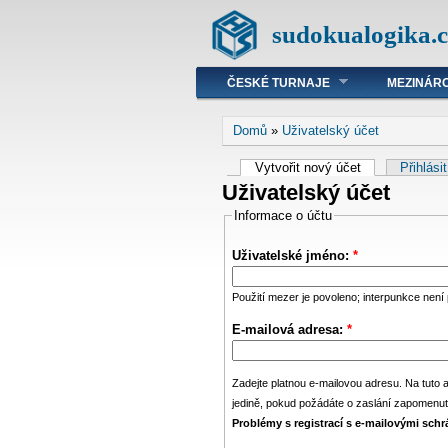
sudokualogika.c
ČESKÉ TURNAJE
MEZINÁRO
Domů
»
Uživatelský účet
Vytvořit nový účet
Přihlási
Uživatelský účet
Informace o účtu
Uživatelské jméno:
*
Použití mezer je povoleno; interpunkce není
E-mailová adresa:
*
Zadejte platnou e-mailovou adresu. Na tuto 
jedině, pokud požádáte o zaslání zapomenut
Problémy s registrací s e-mailovými sch