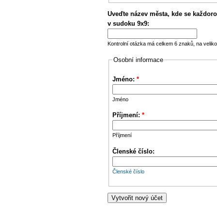
Uveďte název města, kde se každoro
v sudoku 9x9:
Kontrolní otázka má celkem 6 znaků, na veliko
Osobní informace
Jméno:
*
Jméno
Příjmení:
*
Příjmení
Členské číslo:
Členské číslo