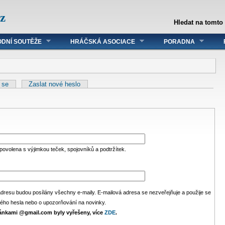
z
Hledat na tomto
DNÍ SOUTĚŽE
HRÁČSKÁ ASOCIACE
PORADNA
t se
Zaslat nové heslo
 povolena s výjimkou teček, spojovníků a podtržítek.
adresu budou posílány všechny e-maily. E-mailová adresa se nezveřejňuje a použije se
ého hesla nebo o upozorňování na novinky.
ránkami @gmail.com byly vyřešeny, více
ZDE
.