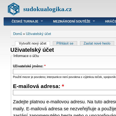
sudokualogika.cz
ČESKÉ TURNAJE
MEZINÁRODNÍ SOUTĚŽE
HRÁČS
Domů
»
Uživatelský účet
Vytvořit nový účet
Přihlásit se
Zaslat nové heslo
Uživatelský účet
Informace o účtu
Uživatelské jméno:
*
Použití mezer je povoleno; interpunkce není povolena s výjimkou teček, spojovníků
E-mailová adresa:
*
Zadejte platnou e-mailovou adresu. Na tuto adre
maily. E-mailová adresa se nezveřejňuje a použij
zaslání zapomenutého hesla nebo o upozorňování