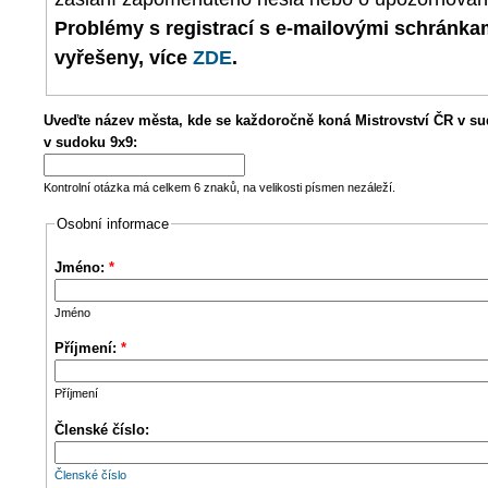
Problémy s registrací s e-mailovými schránk
vyřešeny, více
ZDE
.
Uveďte název města, kde se každoročně koná Mistrovství ČR v su
v sudoku 9x9:
Kontrolní otázka má celkem 6 znaků, na velikosti písmen nezáleží.
Osobní informace
Jméno:
*
Jméno
Příjmení:
*
Příjmení
Členské číslo:
Členské číslo