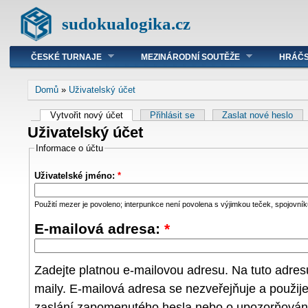
sudokualogika.cz
ČESKÉ TURNAJE
MEZINÁRODNÍ SOUTĚŽE
HRÁČS
Domů
»
Uživatelský účet
Vytvořit nový účet
Přihlásit se
Zaslat nové heslo
Uživatelský účet
Informace o účtu
Uživatelské jméno:
*
Použití mezer je povoleno; interpunkce není povolena s výjimkou teček, spojovníků
E-mailová adresa:
*
Zadejte platnou e-mailovou adresu. Na tuto adre
maily. E-mailová adresa se nezveřejňuje a použij
zaslání zapomenutého hesla nebo o upozorňování