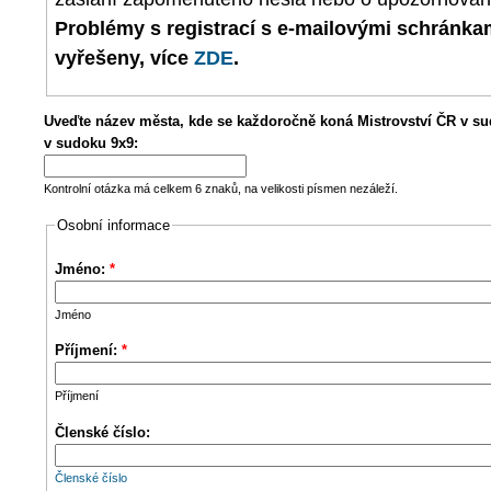
Problémy s registrací s e-mailovými schránk
vyřešeny, více
ZDE
.
Uveďte název města, kde se každoročně koná Mistrovství ČR v su
v sudoku 9x9:
Kontrolní otázka má celkem 6 znaků, na velikosti písmen nezáleží.
Osobní informace
Jméno:
*
Jméno
Příjmení:
*
Příjmení
Členské číslo:
Členské číslo