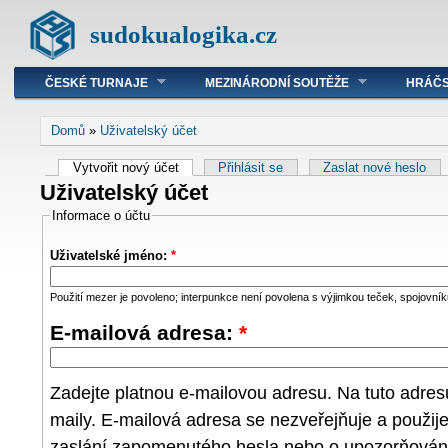
sudokualogika.cz
ČESKÉ TURNAJE
MEZINÁRODNÍ SOUTĚŽE
HRÁČS
Domů
»
Uživatelský účet
Vytvořit nový účet
Přihlásit se
Zaslat nové heslo
Uživatelský účet
Informace o účtu
Uživatelské jméno:
*
Použití mezer je povoleno; interpunkce není povolena s výjimkou teček, spojovníků
E-mailová adresa:
*
Zadejte platnou e-mailovou adresu. Na tuto adre
maily. E-mailová adresa se nezveřejňuje a použij
zaslání zapomenutého hesla nebo o upozorňování