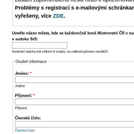
Problémy s registrací s e-mailovými schránk
vyřešeny, více
ZDE
.
Uveďte název města, kde se každoročně koná Mistrovství ČR v su
v sudoku 9x9:
Kontrolní otázka má celkem 6 znaků, na velikosti písmen nezáleží.
Osobní informace
Jméno:
*
Jméno
Příjmení:
*
Příjmení
Členské číslo:
Členské číslo