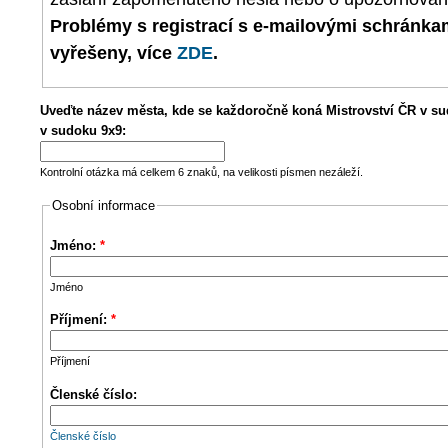
Problémy s registrací s e-mailovými schránk
vyřešeny, více
ZDE
.
Uveďte název města, kde se každoročně koná Mistrovství ČR v su
v sudoku 9x9:
Kontrolní otázka má celkem 6 znaků, na velikosti písmen nezáleží.
Osobní informace
Jméno:
*
Jméno
Příjmení:
*
Příjmení
Členské číslo:
Členské číslo