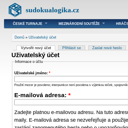
sudokualogika.cz
ČESKÉ TURNAJE
MEZINÁRODNÍ SOUTĚŽE
HRÁČS
Domů
»
Uživatelský účet
Vytvořit nový účet
Přihlásit se
Zaslat nové heslo
Uživatelský účet
Informace o účtu
Uživatelské jméno:
*
Použití mezer je povoleno; interpunkce není povolena s výjimkou teček, spojovníků
E-mailová adresa:
*
Zadejte platnou e-mailovou adresu. Na tuto adre
maily. E-mailová adresa se nezveřejňuje a použij
zaslání zapomenutého hesla nebo o upozorňování