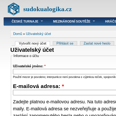
sudokualogika.cz
ČESKÉ TURNAJE
MEZINÁRODNÍ SOUTĚŽE
HRÁČS
Domů
»
Uživatelský účet
Vytvořit nový účet
Přihlásit se
Zaslat nové heslo
Uživatelský účet
Informace o účtu
Uživatelské jméno:
*
Použití mezer je povoleno; interpunkce není povolena s výjimkou teček, spojovníků
E-mailová adresa:
*
Zadejte platnou e-mailovou adresu. Na tuto adre
maily. E-mailová adresa se nezveřejňuje a použij
zaslání zapomenutého hesla nebo o upozorňování