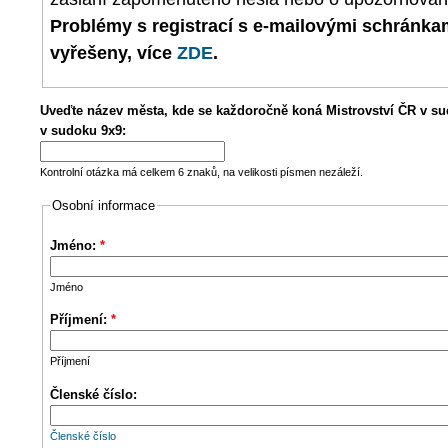
Problémy s registrací s e-mailovými schránk
vyřešeny, více
ZDE
.
Uveďte název města, kde se každoročně koná Mistrovství ČR v su
v sudoku 9x9:
Kontrolní otázka má celkem 6 znaků, na velikosti písmen nezáleží.
Osobní informace
Jméno:
*
Jméno
Příjmení:
*
Příjmení
Členské číslo:
Členské číslo