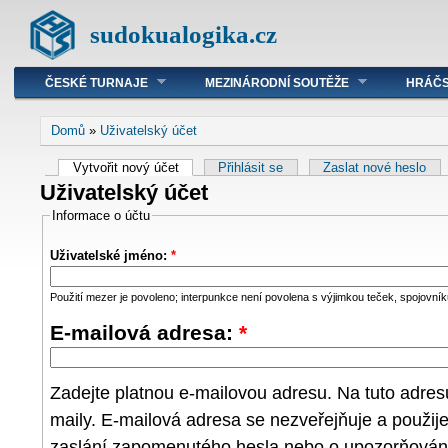
sudokualogika.cz
ČESKÉ TURNAJE
MEZINÁRODNÍ SOUTĚŽE
HRÁČS
Domů
»
Uživatelský účet
Vytvořit nový účet
Přihlásit se
Zaslat nové heslo
Uživatelský účet
Informace o účtu
Uživatelské jméno:
*
Použití mezer je povoleno; interpunkce není povolena s výjimkou teček, spojovníků
E-mailová adresa:
*
Zadejte platnou e-mailovou adresu. Na tuto adre
maily. E-mailová adresa se nezveřejňuje a použij
zaslání zapomenutého hesla nebo o upozorňování