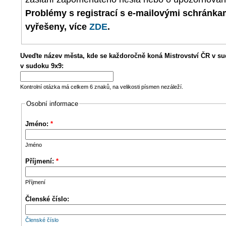
Problémy s registrací s e-mailovými schránk
vyřešeny, více
ZDE
.
Uveďte název města, kde se každoročně koná Mistrovství ČR v su
v sudoku 9x9:
Kontrolní otázka má celkem 6 znaků, na velikosti písmen nezáleží.
Osobní informace
Jméno:
*
Jméno
Příjmení:
*
Příjmení
Členské číslo:
Členské číslo