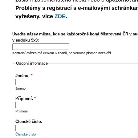
Problémy s registrací s e-mailovými schránk
vyřešeny, více
ZDE
.
Uveďte název města, kde se každoročně koná Mistrovství ČR v su
v sudoku 9x9:
Kontrolní otázka má celkem 6 znaků, na velikosti písmen nezáleží.
Osobní informace
Jméno:
*
Jméno
Příjmení:
*
Příjmení
Členské číslo:
Členské číslo