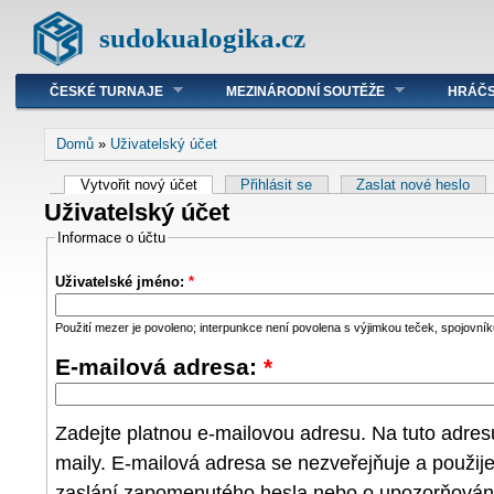
sudokualogika.cz
ČESKÉ TURNAJE
MEZINÁRODNÍ SOUTĚŽE
HRÁČS
Domů
»
Uživatelský účet
Vytvořit nový účet
Přihlásit se
Zaslat nové heslo
Uživatelský účet
Informace o účtu
Uživatelské jméno:
*
Použití mezer je povoleno; interpunkce není povolena s výjimkou teček, spojovníků
E-mailová adresa:
*
Zadejte platnou e-mailovou adresu. Na tuto adre
maily. E-mailová adresa se nezveřejňuje a použij
zaslání zapomenutého hesla nebo o upozorňování