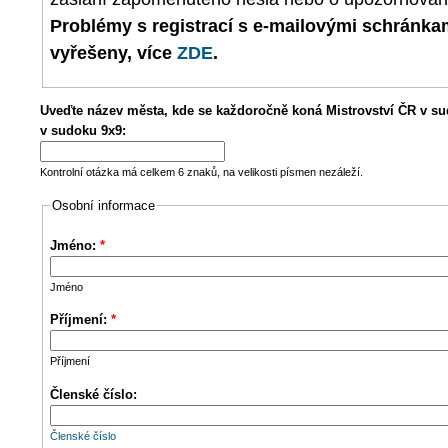
Problémy s registrací s e-mailovými schránk
vyřešeny, více
ZDE
.
Uveďte název města, kde se každoročně koná Mistrovství ČR v su
v sudoku 9x9:
Kontrolní otázka má celkem 6 znaků, na velikosti písmen nezáleží.
Osobní informace
Jméno:
*
Jméno
Příjmení:
*
Příjmení
Členské číslo:
Členské číslo