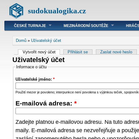
sudokualogika.cz
ČESKÉ TURNAJE
MEZINÁRODNÍ SOUTĚŽE
HRÁČS
Domů
»
Uživatelský účet
Vytvořit nový účet
Přihlásit se
Zaslat nové heslo
Uživatelský účet
Informace o účtu
Uživatelské jméno:
*
Použití mezer je povoleno; interpunkce není povolena s výjimkou teček, spojovníků
E-mailová adresa:
*
Zadejte platnou e-mailovou adresu. Na tuto adre
maily. E-mailová adresa se nezveřejňuje a použij
zaslání zapomenutého hesla nebo o upozorňování