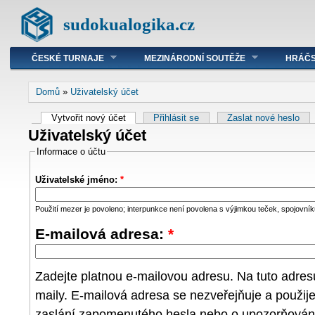
sudokualogika.cz
ČESKÉ TURNAJE
MEZINÁRODNÍ SOUTĚŽE
HRÁČS
Domů
»
Uživatelský účet
Vytvořit nový účet
Přihlásit se
Zaslat nové heslo
Uživatelský účet
Informace o účtu
Uživatelské jméno:
*
Použití mezer je povoleno; interpunkce není povolena s výjimkou teček, spojovníků
E-mailová adresa:
*
Zadejte platnou e-mailovou adresu. Na tuto adre
maily. E-mailová adresa se nezveřejňuje a použij
zaslání zapomenutého hesla nebo o upozorňování