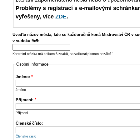
Problémy s registrací s e-mailovými schránk
vyřešeny, více
ZDE
.
Uveďte název města, kde se každoročně koná Mistrovství ČR v su
v sudoku 9x9:
Kontrolní otázka má celkem 6 znaků, na velikosti písmen nezáleží.
Osobní informace
Jméno:
*
Jméno
Příjmení:
*
Příjmení
Členské číslo:
Členské číslo