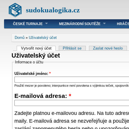
sudokualogika.cz
ČESKÉ TURNAJE
MEZINÁRODNÍ SOUTĚŽE
HRÁČS
Domů
»
Uživatelský účet
Vytvořit nový účet
Přihlásit se
Zaslat nové heslo
Uživatelský účet
Informace o účtu
Uživatelské jméno:
*
Použití mezer je povoleno; interpunkce není povolena s výjimkou teček, spojovníků
E-mailová adresa:
*
Zadejte platnou e-mailovou adresu. Na tuto adre
maily. E-mailová adresa se nezveřejňuje a použij
zaslání zapomenutého hesla nebo o upozorňování