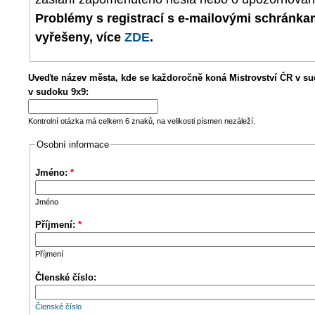
Problémy s registrací s e-mailovými schránk
vyřešeny, více
ZDE
.
Uveďte název města, kde se každoročně koná Mistrovství ČR v su
v sudoku 9x9:
Kontrolní otázka má celkem 6 znaků, na velikosti písmen nezáleží.
Osobní informace
Jméno:
*
Jméno
Příjmení:
*
Příjmení
Členské číslo:
Členské číslo