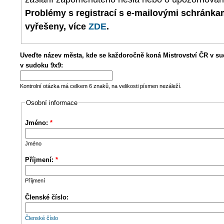
Problémy s registrací s e-mailovými schránk
vyřešeny, více
ZDE
.
Uveďte název města, kde se každoročně koná Mistrovství ČR v su
v sudoku 9x9:
Kontrolní otázka má celkem 6 znaků, na velikosti písmen nezáleží.
Osobní informace
Jméno:
*
Jméno
Příjmení:
*
Příjmení
Členské číslo:
Členské číslo