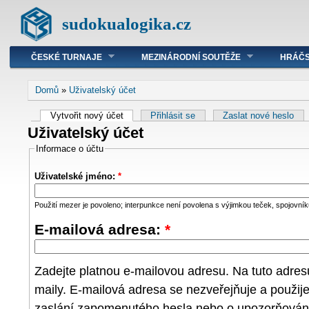
sudokualogika.cz
ČESKÉ TURNAJE
MEZINÁRODNÍ SOUTĚŽE
HRÁČS
Domů
»
Uživatelský účet
Vytvořit nový účet
Přihlásit se
Zaslat nové heslo
Uživatelský účet
Informace o účtu
Uživatelské jméno:
*
Použití mezer je povoleno; interpunkce není povolena s výjimkou teček, spojovníků
E-mailová adresa:
*
Zadejte platnou e-mailovou adresu. Na tuto adre
maily. E-mailová adresa se nezveřejňuje a použij
zaslání zapomenutého hesla nebo o upozorňování