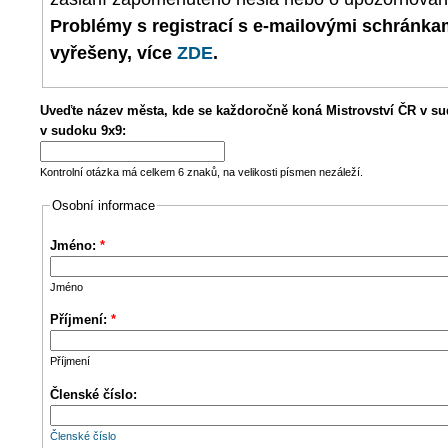
Problémy s registrací s e-mailovými schránk
vyřešeny, více
ZDE
.
Uveďte název města, kde se každoročně koná Mistrovství ČR v su
v sudoku 9x9:
Kontrolní otázka má celkem 6 znaků, na velikosti písmen nezáleží.
Osobní informace
Jméno:
*
Jméno
Příjmení:
*
Příjmení
Členské číslo:
Členské číslo