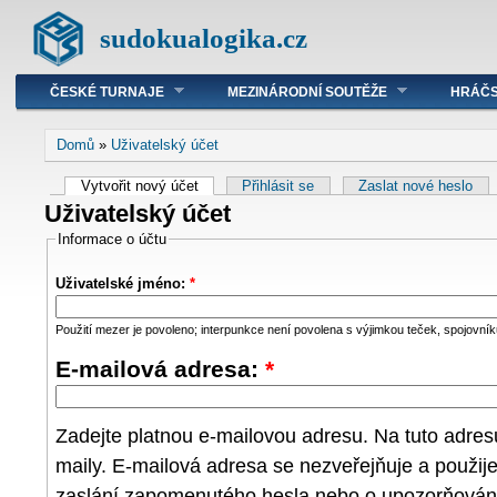
sudokualogika.cz
ČESKÉ TURNAJE
MEZINÁRODNÍ SOUTĚŽE
HRÁČS
Domů
»
Uživatelský účet
Vytvořit nový účet
Přihlásit se
Zaslat nové heslo
Uživatelský účet
Informace o účtu
Uživatelské jméno:
*
Použití mezer je povoleno; interpunkce není povolena s výjimkou teček, spojovníků
E-mailová adresa:
*
Zadejte platnou e-mailovou adresu. Na tuto adre
maily. E-mailová adresa se nezveřejňuje a použij
zaslání zapomenutého hesla nebo o upozorňování