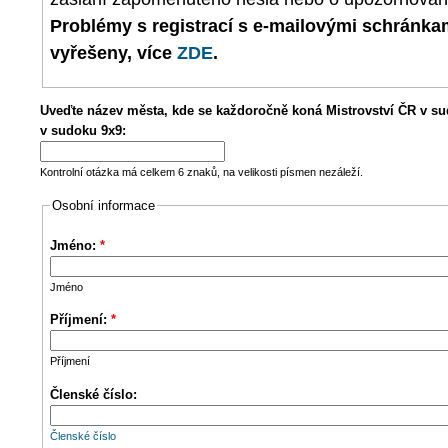
Problémy s registrací s e-mailovými schránk
vyřešeny, více
ZDE
.
Uveďte název města, kde se každoročně koná Mistrovství ČR v su
v sudoku 9x9:
Kontrolní otázka má celkem 6 znaků, na velikosti písmen nezáleží.
Osobní informace
Jméno:
*
Jméno
Příjmení:
*
Příjmení
Členské číslo:
Členské číslo