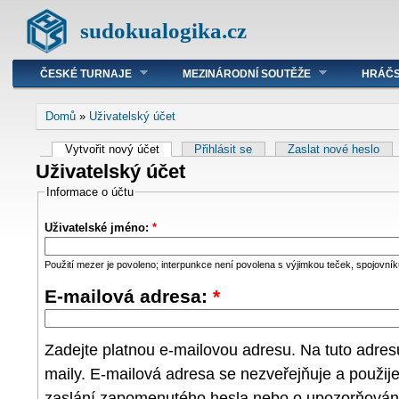
sudokualogika.cz
ČESKÉ TURNAJE
MEZINÁRODNÍ SOUTĚŽE
HRÁČS
Domů
»
Uživatelský účet
Vytvořit nový účet
Přihlásit se
Zaslat nové heslo
Uživatelský účet
Informace o účtu
Uživatelské jméno:
*
Použití mezer je povoleno; interpunkce není povolena s výjimkou teček, spojovníků
E-mailová adresa:
*
Zadejte platnou e-mailovou adresu. Na tuto adre
maily. E-mailová adresa se nezveřejňuje a použij
zaslání zapomenutého hesla nebo o upozorňování