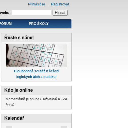
Přihlásit se
Registrovat
 webu:
FÓRUM
PRO ŠKOLY
Řešte s námi!
Dlouhodobá soutěž v řešení
logických úloh a sudoku!
Kdo je online
Momentálně je online
0 uživatelů
a
174
hosté
.
Kalendář