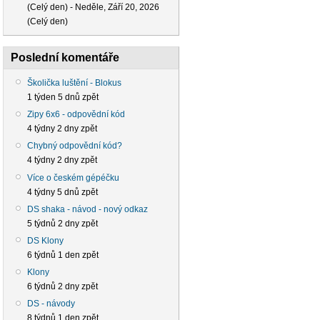
(Celý den)
-
Neděle, Září 20, 2026
(Celý den)
Poslední komentáře
Školička luštění - Blokus
1 týden 5 dnů zpět
Zipy 6x6 - odpovědní kód
4 týdny 2 dny zpět
Chybný odpovědní kód?
4 týdny 2 dny zpět
Více o českém gépéčku
4 týdny 5 dnů zpět
DS shaka - návod - nový odkaz
5 týdnů 2 dny zpět
DS Klony
6 týdnů 1 den zpět
Klony
6 týdnů 2 dny zpět
DS - návody
8 týdnů 1 den zpět