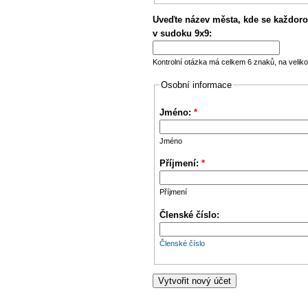
Uveďte název města, kde se každoro
v sudoku 9x9:
Kontrolní otázka má celkem 6 znaků, na veliko
Osobní informace
Jméno:
*
Jméno
Příjmení:
*
Příjmení
Členské číslo:
Členské číslo