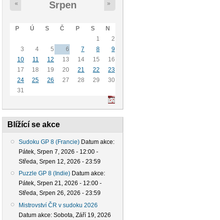
Srpen
«
»
P
Ú
S
Č
P
S
N
1
2
3
4
5
6
7
8
9
10
11
12
13
14
15
16
17
18
19
20
21
22
23
24
25
26
27
28
29
30
31
Blížící se akce
Sudoku GP 8 (Francie)
Datum akce:
Pátek, Srpen 7, 2026 - 12:00
-
Středa, Srpen 12, 2026 - 23:59
Puzzle GP 8 (Indie)
Datum akce:
Pátek, Srpen 21, 2026 - 12:00
-
Středa, Srpen 26, 2026 - 23:59
Mistrovství ČR v sudoku 2026
Datum akce:
Sobota, Září 19, 2026