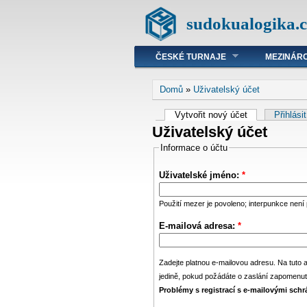
sudokualogika.c
ČESKÉ TURNAJE
MEZINÁRO
Domů
»
Uživatelský účet
Vytvořit nový účet
Přihlási
Uživatelský účet
Informace o účtu
Uživatelské jméno:
*
Použití mezer je povoleno; interpunkce není
E-mailová adresa:
*
Zadejte platnou e-mailovou adresu. Na tuto 
jedině, pokud požádáte o zaslání zapomenut
Problémy s registrací s e-mailovými sch