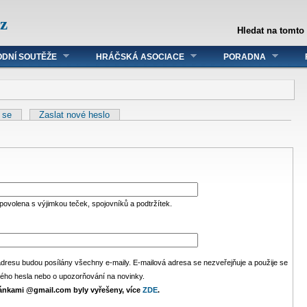
z
Hledat na tomto
DNÍ SOUTĚŽE
HRÁČSKÁ ASOCIACE
PORADNA
t se
Zaslat nové heslo
 povolena s výjimkou teček, spojovníků a podtržítek.
adresu budou posílány všechny e-maily. E-mailová adresa se nezveřejňuje a použije se
ého hesla nebo o upozorňování na novinky.
ránkami @gmail.com byly vyřešeny, více
ZDE
.