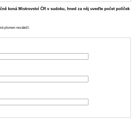
čně koná Mistrovství ČR v sudoku, hned za něj uveďte počet políček
sti písmen nezáleží.