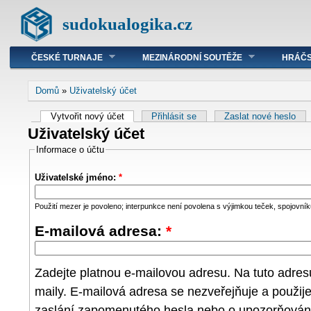
sudokualogika.cz
ČESKÉ TURNAJE
MEZINÁRODNÍ SOUTĚŽE
HRÁČS
Domů
»
Uživatelský účet
Vytvořit nový účet
Přihlásit se
Zaslat nové heslo
Uživatelský účet
Informace o účtu
Uživatelské jméno:
*
Použití mezer je povoleno; interpunkce není povolena s výjimkou teček, spojovníků
E-mailová adresa:
*
Zadejte platnou e-mailovou adresu. Na tuto adre
maily. E-mailová adresa se nezveřejňuje a použij
zaslání zapomenutého hesla nebo o upozorňování