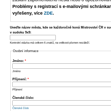
Problémy s registrací s e-mailovými schránk
vyřešeny, více
ZDE
.
Uveďte název města, kde se každoročně koná Mistrovství ČR v su
v sudoku 9x9:
Kontrolní otázka má celkem 6 znaků, na velikosti písmen nezáleží.
Osobní informace
Jméno:
*
Jméno
Příjmení:
*
Příjmení
Členské číslo:
Členské číslo