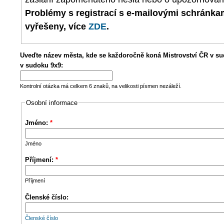
Problémy s registrací s e-mailovými schránk
vyřešeny, více
ZDE
.
Uveďte název města, kde se každoročně koná Mistrovství ČR v su
v sudoku 9x9:
Kontrolní otázka má celkem 6 znaků, na velikosti písmen nezáleží.
Osobní informace
Jméno:
*
Jméno
Příjmení:
*
Příjmení
Členské číslo:
Členské číslo