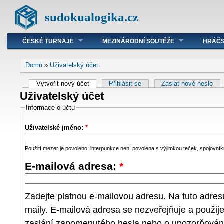
sudokualogika.cz
ČESKÉ TURNAJE
MEZINÁRODNÍ SOUTĚŽE
HRÁČS
Domů
»
Uživatelský účet
Vytvořit nový účet
Přihlásit se
Zaslat nové heslo
Uživatelský účet
Informace o účtu
Uživatelské jméno:
*
Použití mezer je povoleno; interpunkce není povolena s výjimkou teček, spojovníků
E-mailová adresa:
*
Zadejte platnou e-mailovou adresu. Na tuto adre
maily. E-mailová adresa se nezveřejňuje a použij
zaslání zapomenutého hesla nebo o upozorňování