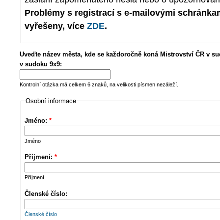
Problémy s registrací s e-mailovými schránk
vyřešeny, více
ZDE
.
Uveďte název města, kde se každoročně koná Mistrovství ČR v su
v sudoku 9x9:
Kontrolní otázka má celkem 6 znaků, na velikosti písmen nezáleží.
Osobní informace
Jméno:
*
Jméno
Příjmení:
*
Příjmení
Členské číslo:
Členské číslo