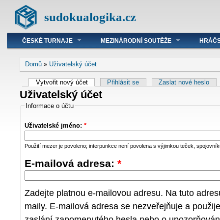
sudokualogika.cz
ČESKÉ TURNAJE
MEZINÁRODNÍ SOUTĚŽE
HRÁČS
Domů
»
Uživatelský účet
Vytvořit nový účet
Přihlásit se
Zaslat nové heslo
Uživatelský účet
Informace o účtu
Uživatelské jméno:
*
Použití mezer je povoleno; interpunkce není povolena s výjimkou teček, spojovníků
E-mailová adresa:
*
Zadejte platnou e-mailovou adresu. Na tuto adre
maily. E-mailová adresa se nezveřejňuje a použij
zaslání zapomenutého hesla nebo o upozorňování