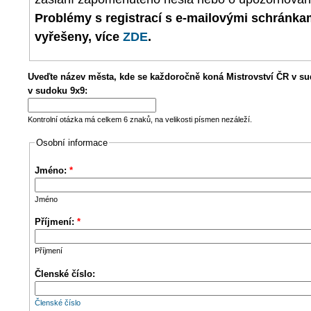
Problémy s registrací s e-mailovými schránk
vyřešeny, více
ZDE
.
Uveďte název města, kde se každoročně koná Mistrovství ČR v su
v sudoku 9x9:
Kontrolní otázka má celkem 6 znaků, na velikosti písmen nezáleží.
Osobní informace
Jméno:
*
Jméno
Příjmení:
*
Příjmení
Členské číslo:
Členské číslo