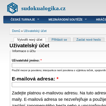
sudokualogika.cz
ČESKÉ TURNAJE
MEZINÁRODNÍ SOUTĚŽE
HRÁČS
Domů
»
Uživatelský účet
Vytvořit nový účet
Přihlásit se
Zaslat nové heslo
Uživatelský účet
Informace o účtu
Uživatelské jméno:
*
Použití mezer je povoleno; interpunkce není povolena s výjimkou teček, spojovníků
E-mailová adresa:
*
Zadejte platnou e-mailovou adresu. Na tuto adre
maily. E-mailová adresa se nezveřejňuje a použij
zaslání zapomenutého hesla nebo o upozorňování