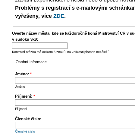
Problémy s registrací s e-mailovými schránk
vyřešeny, více
ZDE
.
Uveďte název města, kde se každoročně koná Mistrovství ČR v su
v sudoku 9x9:
Kontrolní otázka má celkem 6 znaků, na velikosti písmen nezáleží.
Osobní informace
Jméno:
*
Jméno
Příjmení:
*
Příjmení
Členské číslo:
Členské číslo