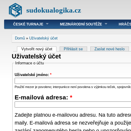
sudokualogika.cz
ČESKÉ TURNAJE
MEZINÁRODNÍ SOUTĚŽE
HRÁČS
Domů
»
Uživatelský účet
Vytvořit nový účet
Přihlásit se
Zaslat nové heslo
Uživatelský účet
Informace o účtu
Uživatelské jméno:
*
Použití mezer je povoleno; interpunkce není povolena s výjimkou teček, spojovníků
E-mailová adresa:
*
Zadejte platnou e-mailovou adresu. Na tuto adre
maily. E-mailová adresa se nezveřejňuje a použij
zaslání zapomenutého hesla nebo o upozorňování