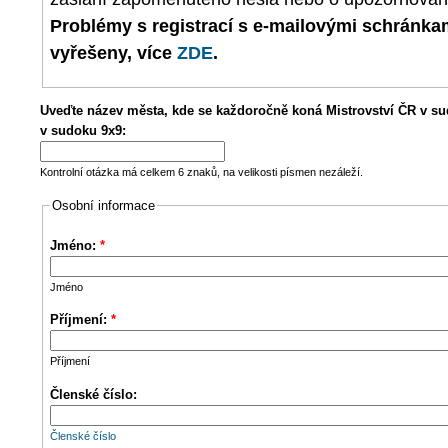
Problémy s registrací s e-mailovými schránk
vyřešeny, více
ZDE
.
Uveďte název města, kde se každoročně koná Mistrovství ČR v su
v sudoku 9x9:
Kontrolní otázka má celkem 6 znaků, na velikosti písmen nezáleží.
Osobní informace
Jméno:
*
Jméno
Příjmení:
*
Příjmení
Členské číslo:
Členské číslo