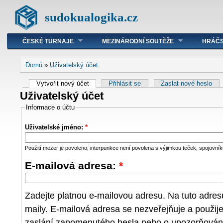
sudokualogika.cz
ČESKÉ TURNAJE
MEZINÁRODNÍ SOUTĚŽE
HRÁČS
Domů
»
Uživatelský účet
Vytvořit nový účet
Přihlásit se
Zaslat nové heslo
Uživatelský účet
Informace o účtu
Uživatelské jméno:
*
Použití mezer je povoleno; interpunkce není povolena s výjimkou teček, spojovníků
E-mailová adresa:
*
Zadejte platnou e-mailovou adresu. Na tuto adre
maily. E-mailová adresa se nezveřejňuje a použij
zaslání zapomenutého hesla nebo o upozorňování