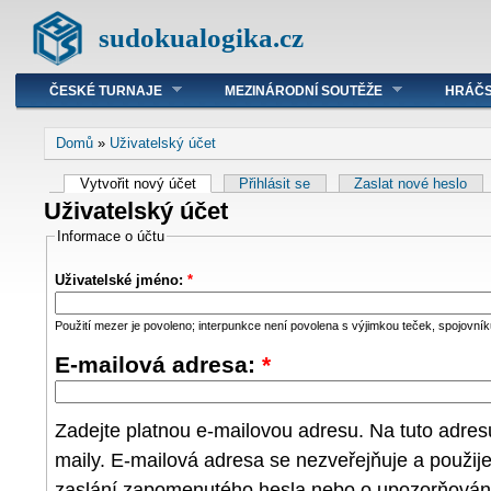
sudokualogika.cz
ČESKÉ TURNAJE
MEZINÁRODNÍ SOUTĚŽE
HRÁČS
Domů
»
Uživatelský účet
Vytvořit nový účet
Přihlásit se
Zaslat nové heslo
Uživatelský účet
Informace o účtu
Uživatelské jméno:
*
Použití mezer je povoleno; interpunkce není povolena s výjimkou teček, spojovníků
E-mailová adresa:
*
Zadejte platnou e-mailovou adresu. Na tuto adre
maily. E-mailová adresa se nezveřejňuje a použij
zaslání zapomenutého hesla nebo o upozorňování