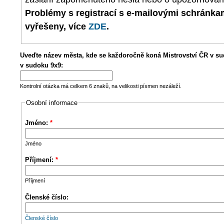
Problémy s registrací s e-mailovými schránk
vyřešeny, více
ZDE
.
Uveďte název města, kde se každoročně koná Mistrovství ČR v su
v sudoku 9x9:
Kontrolní otázka má celkem 6 znaků, na velikosti písmen nezáleží.
Osobní informace
Jméno:
*
Jméno
Příjmení:
*
Příjmení
Členské číslo:
Členské číslo