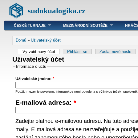
sudokualogika.cz
ČESKÉ TURNAJE
MEZINÁRODNÍ SOUTĚŽE
HRÁČS
Domů
»
Uživatelský účet
Vytvořit nový účet
Přihlásit se
Zaslat nové heslo
Uživatelský účet
Informace o účtu
Uživatelské jméno:
*
Použití mezer je povoleno; interpunkce není povolena s výjimkou teček, spojovníků
E-mailová adresa:
*
Zadejte platnou e-mailovou adresu. Na tuto adre
maily. E-mailová adresa se nezveřejňuje a použij
zaslání zapomenutého hesla nebo o upozorňování