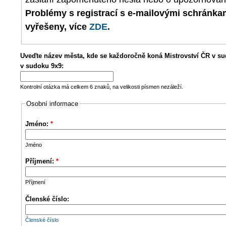
Problémy s registrací s e-mailovými schránk
vyřešeny, více
ZDE
.
Uveďte název města, kde se každoročně koná Mistrovství ČR v su
v sudoku 9x9:
Kontrolní otázka má celkem 6 znaků, na velikosti písmen nezáleží.
Osobní informace
Jméno:
*
Jméno
Příjmení:
*
Příjmení
Členské číslo:
Členské číslo