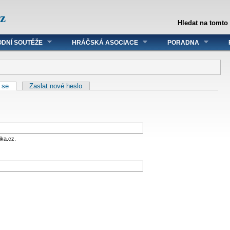
z
Hledat na tomto
DNÍ SOUTĚŽE
HRÁČSKÁ ASOCIACE
PORADNA
t se
Zaslat nové heslo
ika.cz.