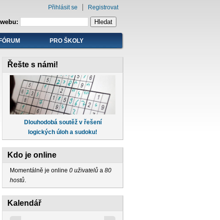
Přihlásit se
Registrovat
 webu:
FÓRUM
PRO ŠKOLY
Řešte s námi!
Dlouhodobá soutěž v řešení
logických úloh a sudoku!
Kdo je online
Momentálně je online
0 uživatelů
a
80
hostů
.
Kalendář