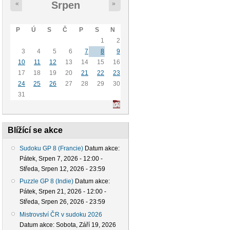
Srpen
«
»
P
Ú
S
Č
P
S
N
1
2
3
4
5
6
7
8
9
10
11
12
13
14
15
16
17
18
19
20
21
22
23
24
25
26
27
28
29
30
31
Blížící se akce
Sudoku GP 8 (Francie)
Datum akce:
Pátek, Srpen 7, 2026 - 12:00
-
Středa, Srpen 12, 2026 - 23:59
Puzzle GP 8 (Indie)
Datum akce:
Pátek, Srpen 21, 2026 - 12:00
-
Středa, Srpen 26, 2026 - 23:59
Mistrovství ČR v sudoku 2026
Datum akce:
Sobota, Září 19, 2026