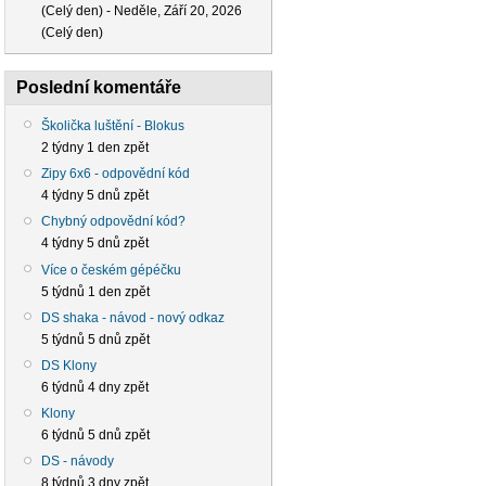
(Celý den)
-
Neděle, Září 20, 2026
(Celý den)
Poslední komentáře
Školička luštění - Blokus
2 týdny 1 den zpět
Zipy 6x6 - odpovědní kód
4 týdny 5 dnů zpět
Chybný odpovědní kód?
4 týdny 5 dnů zpět
Více o českém gépéčku
5 týdnů 1 den zpět
DS shaka - návod - nový odkaz
5 týdnů 5 dnů zpět
DS Klony
6 týdnů 4 dny zpět
Klony
6 týdnů 5 dnů zpět
DS - návody
8 týdnů 3 dny zpět