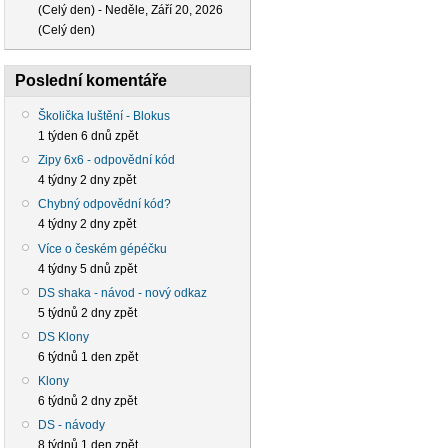
(Celý den)
-
Neděle, Září 20, 2026
(Celý den)
Poslední komentáře
Školička luštění - Blokus
1 týden 6 dnů zpět
Zipy 6x6 - odpovědní kód
4 týdny 2 dny zpět
Chybný odpovědní kód?
4 týdny 2 dny zpět
Více o českém gépéčku
4 týdny 5 dnů zpět
DS shaka - návod - nový odkaz
5 týdnů 2 dny zpět
DS Klony
6 týdnů 1 den zpět
Klony
6 týdnů 2 dny zpět
DS - návody
8 týdnů 1 den zpět