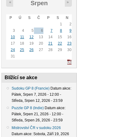
Srpen
«
»
P
Ú
S
Č
P
S
N
1
2
3
4
5
6
7
8
9
10
11
12
13
14
15
16
17
18
19
20
21
22
23
24
25
26
27
28
29
30
31
Blížící se akce
Sudoku GP 8 (Francie)
Datum akce:
Pátek, Srpen 7, 2026 - 12:00
-
Středa, Srpen 12, 2026 - 23:59
Puzzle GP 8 (Indie)
Datum akce:
Pátek, Srpen 21, 2026 - 12:00
-
Středa, Srpen 26, 2026 - 23:59
Mistrovství ČR v sudoku 2026
Datum akce:
Sobota, Září 19, 2026