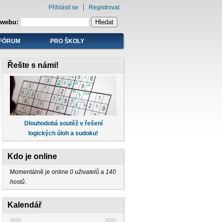
Přihlásit se
Registrovat
 webu:
FÓRUM
PRO ŠKOLY
Řešte s námi!
Dlouhodobá soutěž v řešení
logických úloh a sudoku!
Kdo je online
Momentálně je online
0 uživatelů
a
140
hostů
.
Kalendář