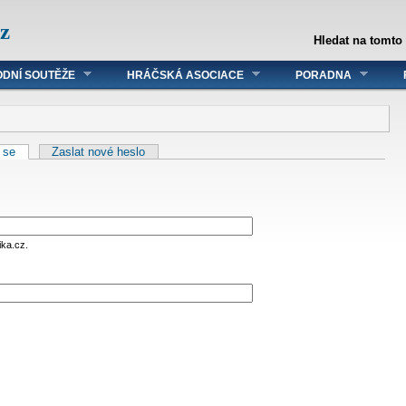
z
Hledat na tomto
DNÍ SOUTĚŽE
HRÁČSKÁ ASOCIACE
PORADNA
t se
Zaslat nové heslo
ika.cz.