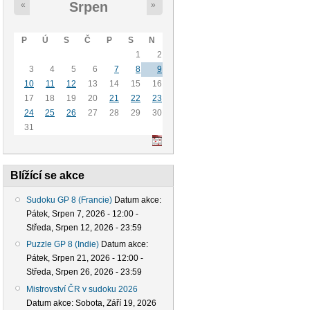
Srpen
«
»
P
Ú
S
Č
P
S
N
1
2
3
4
5
6
7
8
9
10
11
12
13
14
15
16
17
18
19
20
21
22
23
24
25
26
27
28
29
30
31
Blížící se akce
Sudoku GP 8 (Francie)
Datum akce:
Pátek, Srpen 7, 2026 - 12:00
-
Středa, Srpen 12, 2026 - 23:59
Puzzle GP 8 (Indie)
Datum akce:
Pátek, Srpen 21, 2026 - 12:00
-
Středa, Srpen 26, 2026 - 23:59
Mistrovství ČR v sudoku 2026
Datum akce:
Sobota, Září 19, 2026