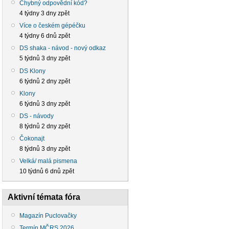
Chybný odpovědní kód?
4 týdny 3 dny zpět
Více o českém gépéčku
4 týdny 6 dnů zpět
DS shaka - návod - nový odkaz
5 týdnů 3 dny zpět
DS Klony
6 týdnů 2 dny zpět
Klony
6 týdnů 3 dny zpět
DS - návody
8 týdnů 2 dny zpět
Čokonajt
8 týdnů 3 dny zpět
Velká/ malá pismena
10 týdnů 6 dnů zpět
Aktivní témata fóra
Magazín Puclovačky
Termín MČRS 2026