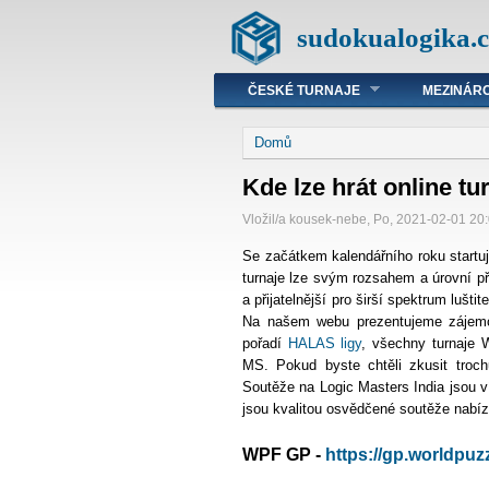
sudokualogika.c
ČESKÉ TURNAJE
MEZINÁRO
Domů
Kde lze hrát online tu
Vložil/a kousek-nebe, Po, 2021-02-01 20
Se začátkem kalendářního roku startuje
turnaje lze svým rozsahem a úrovní př
a přijatelnější pro širší spektrum luštit
Na našem webu prezentujeme záj
pořadí
HALAS ligy
, všechny turnaje
MS. Pokud byste chtěli zkusit troch
Soutěže na Logic Masters India jsou v
jsou kvalitou osvědčené soutěže nabíze
WPF GP -
https://gp.worldpuz