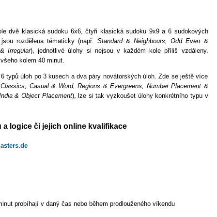
e dvě klasická sudoku 6x6, čtyři klasická sudoku 9x9 a 6 sudokových
a jsou rozdělena tématicky (např.
Standard & Neighbours, Odd Even &
 Irregular
), jednotlivé úlohy si nejsou v každém kole příliš vzdáleny.
í všeho kolem 40 minut.
 typů úloh po 3 kusech a dva páry novátorských úloh. Zde se ještě více
z
Classics,
Casual & Word,
Regions & Evergreens
, 
Number Placement &
India
& Object Placement
), lze si tak vyzkoušet úlohy konkrétního typu v
logice či jejich online kvalifikace
masters.de
minut probíhají v daný čas nebo během prodlouženého víkendu