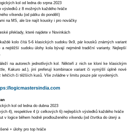
gických kol od ledna do srpna 2023
ch výsledků z 8 možných každého hráče
ého víkendu (od pátku do pondělí)
mi na MS, ale lze najít kousky i pro nováčky
ské překlady, které najdete v Novinkách
každé kolo čítá 5-6 klasických sudoku 9x9, pár kousků známých variant
 a nejtěžší sudoku úlohy kola bývají nejméně tradiční varianty. Nejlepší
.
leží na autorech jednotlivých kol. Někteří z nich se kloní ke klasickým
le, Kakuro ad.), jiní preferují kombinace variant či vymýšlí úplně nové
 lehčích či těžších kusů. Vše zvládne v limitu pouze pár vyvolených.
tps://logicmastersindia.com
yan
ckých kol od ledna do dubna 2023
ových 4), respektive 4 (z celkových 6) nejlepších výsledků každého hráče
ut v logice během hodně prodlouženého víkendu (od čtvrtka do úterý a
ušené + úlohy pro top hráče