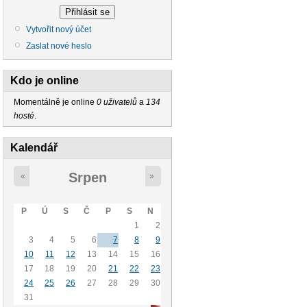
Vytvořit nový účet
Zaslat nové heslo
Kdo je online
Momentálně je online
0 uživatelů
a
134
hosté
.
Kalendář
Srpen
«
»
P
Ú
S
Č
P
S
N
1
2
3
4
5
6
7
8
9
10
11
12
13
14
15
16
17
18
19
20
21
22
23
24
25
26
27
28
29
30
31