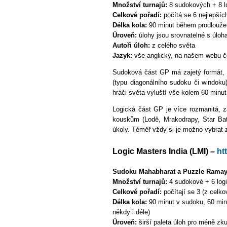
Množství turnajů:
8 sudokových + 8 lo
Celkové pořadí:
počítá se 6 nejlepší
Délka kola:
90 minut během prodloužen
Úroveň:
úlohy jsou srovnatelné s úloha
Autoři úloh:
z celého světa
Jazyk:
vše anglicky, na našem webu če
Sudoková část GP má zajetý formát, 
(typu diagonálního sudoku či windoku)
hráči světa vyluští vše kolem 60 minut
Logická část GP je více rozmanitá, zá
kouskům (Lodě, Mrakodrapy, Star Batt
úkoly. Téměř vždy si je možno vybrat z
Logic Masters India (LMI) –
ht
Sudoku Mahabharat a Puzzle Rama
Množství turnajů:
4 sudokové + 6 logi
Celkové pořadí:
počítají se 3 (z celk
Délka kola:
90 minut v sudoku, 60 min
někdy i déle)
Úroveň:
širší paleta úloh pro méně zk