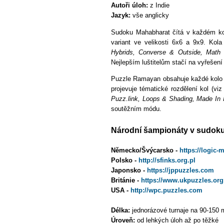
Autoři úloh:
z Indie
Jazyk:
vše anglicky
Sudoku Mahabharat čítá v každém kol
variant ve velikosti 6x6 a 9x9. Kol
Hybrids, Converse & Outside, Math &
Nejlepším luštitelům stačí na vyřešen
Puzzle Ramayan obsahuje každé kolo 6
projevuje tématické rozdělení kol (vi
Puzz.link
, 
Loops & Shading
, Made In 
soutěžním módu.
Národní šampionáty v sudoku a 
Německo/Švýcarsko -
https://logic-
Polsko -
http://sfinks.org.pl
Japonsko -
https://jppuzzles.com
Británie -
https://www.ukpuzzles.org
USA -
http://wpc.puzzles.com
Délka:
jednorázové turnaje na 90-150 
Úroveň:
od lehkých úloh až po těžké