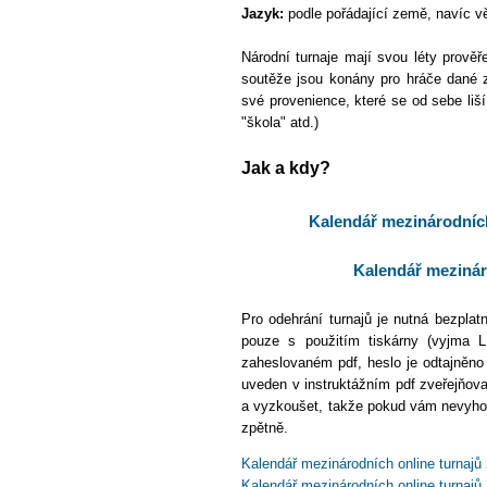
Jazyk:
podle pořádající země, navíc vě
Národní turnaje mají svou léty prověř
soutěže jsou konány pro hráče dané z
své provenience, které se od sebe liš
"škola" atd.)
Jak a kdy?
Kalendář mezinárodníc
Kalendář mezinár
Pro odehrání turnajů je nutná bezplat
pouze s použitím tiskárny (vyjma LM
zaheslovaném pdf, heslo je odtajněno
uveden v instruktážním pdf zveřejňov
a vyzkoušet, takže pokud vám nevyhovu
zpětně.
Kalendář mezinárodních online turnajů
Kalendář mezinárodních online turnajů