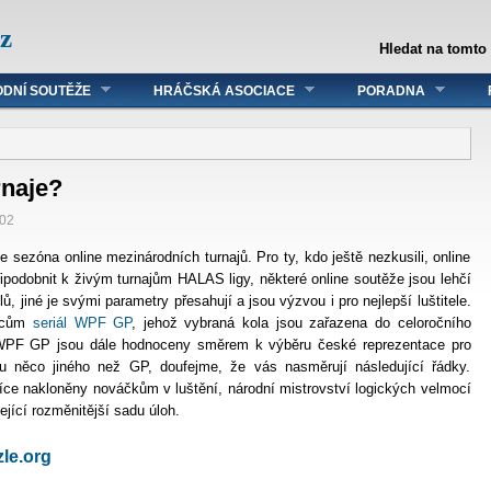
z
Hledat na tomto
DNÍ SOUTĚŽE
HRÁČSKÁ ASOCIACE
PORADNA
rnaje?
:02
 sezóna online mezinárodních turnajů. Pro ty, kdo ještě nezkusili, online
ipodobnit k živým turnajům HALAS ligy, některé online soutěže jsou lehčí
elů, jiné je svými parametry přesahují a jsou výzvou i pro nejlepší luštitele.
emcům
seriál WPF GP
, jehož vybraná kola jsou zařazena do celoročního
 WPF GP jsou dále hodnoceny směrem k výběru české reprezentace pro
u něco jiného než GP, doufejme, že vás nasměrují následující řádky.
íce nakloněny nováčkům v luštění, národní mistrovství logických velmocí
jící rozměnitější sadu úloh.
zle.org