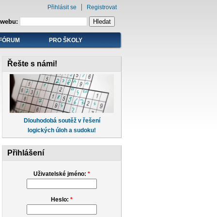
Přihlásit se
Registrovat
 webu:
FÓRUM
PRO ŠKOLY
Řešte s námi!
Dlouhodobá soutěž v řešení
logických úloh a sudoku!
Přihlášení
Uživatelské jméno:
*
Heslo:
*