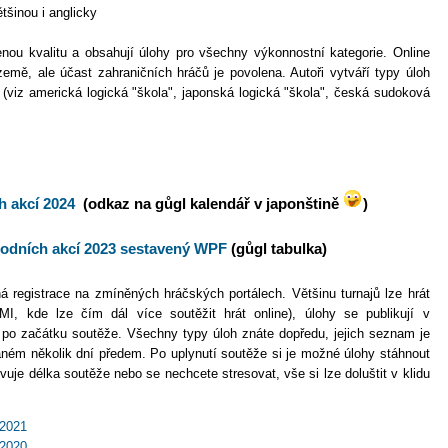
tšinou i anglicky
enou kvalitu a obsahují úlohy pro všechny výkonnostní kategorie. Online
emě, ale účast zahraničních hráčů je povolena. Autoři vytváří typy úloh
í (viz americká logická "škola", japonská logická "škola", česká sudoková
h akcí 2024
(odkaz na gůgl kalendář v japonštině
)
odních akcí 2023 sestavený WPF
(gůgl tabulka)
ná registrace na zmíněných hráčských portálech. Většinu turnajů lze hrát
I, kde lze čím dál více soutěžit hrát online), úlohy se publikují v
 po začátku soutěže. Všechny typy úloh znáte dopředu, jejich seznam je
aném několik dní předem. Po uplynutí soutěže si je možné úlohy stáhnout
je délka soutěže nebo se nechcete stresovat, vše si lze doluštit v klidu
 2021
 2020